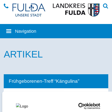
ARTIKEL
Frühgeborenen-Treff “Kängulina”
12.09.2022
|
Alle News
Alle ehemaligen Frühgeborenen sind
nach ihrem Start im Klinikum Fulda