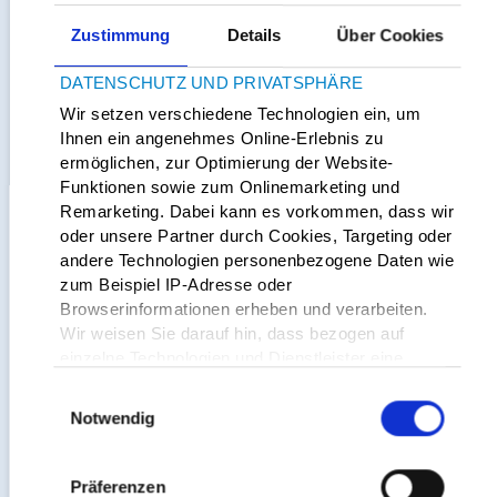
herzlich willkommen, weiterhin mit
Zustimmung
Details
Über Cookies
uns Kontakt zu halten, Fragen zu
Quelle Bild:
stellen und sich auszutauschen.
pixabay
DATENSCHUTZ UND PRIVATSPHÄRE
Wir setzen verschiedene Technologien ein, um
Ihnen ein angenehmes Online-Erlebnis zu
Erfahrene Schwestern und die
ermöglichen, zur Optimierung der Website-
psychosoziale Betreuung der Station
Funktionen sowie zum Onlinemarketing und
H21 begleiten die Treffen und stehen
Remarketing. Dabei kann es vorkommen, dass wir
als Ansprechpartner zur Verfügung.
oder unsere Partner durch Cookies, Targeting oder
andere Technologien personenbezogene Daten wie
Kleine Wissens-Inputs zu
zum Beispiel IP-Adresse oder
Ernährung, Erziehung oder
Browserinformationen erheben und verarbeiten.
Entwicklung sind ebenfalls Teil der
Wir weisen Sie darauf hin, dass bezogen auf
Treffen. Damit auch Familien, die
einzelne Technologien und Dienstleister eine
unter der Woche keine Zeit haben,
Verarbeitung Ihrer Daten in den USA erfolgt.
trotzdem Kontaktmöglichkeiten
Einwilligungsauswahl
Genauere Informationen finden Sie in unserer
haben, wird es
jeden 4. Monat
Notwendig
Datenschutzerklärung und den
samstags, von 10-12 Uhr
Cookie-Informationen
.
angeboten.
Präferenzen