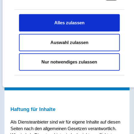
Datenschutzerklärung
|
Impressum
ADDVALUE GmbH
Ernst-Barlach-Straße 20
Alles zulassen
36041 Fulda
Tel:
+49 661 901503 300
Auswahl zulassen
Web:
www.addvalue.de
Nur notwendiges zulassen
Disclaimer
Haftung für Inhalte
Als Diensteanbieter sind wir für eigene Inhalte auf diesen
Seiten nach den allgemeinen Gesetzen verantwortlich.