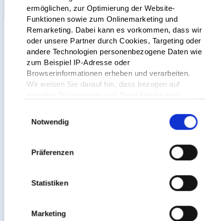
ermöglichen, zur Optimierung der Website-
Wörthstraße 15
Funktionen sowie zum Onlinemarketing und
36037 Fulda
Remarketing. Dabei kann es vorkommen, dass wir
oder unsere Partner durch Cookies, Targeting oder
andere Technologien personenbezogene Daten wie
zum Beispiel IP-Adresse oder
Browserinformationen erheben und verarbeiten.
Verbraucher­streit­beilegung/Universal­
Wir weisen Sie darauf hin, dass bezogen auf
schlichtungs­stelle
einzelne Technologien und Dienstleister eine
Verarbeitung Ihrer Daten in den USA erfolgt.
Einwilligungsauswahl
Genauere Informationen finden Sie in unserer
Notwendig
Wir sind nicht bereit oder verpflichtet, an
Datenschutzerklärung und den
Streitbeilegungsverfahren vor einer
Cookie-Informationen
.
Verbraucherschlichtungsstelle teilzunehmen.
Präferenzen
Da wir Ihre Privatsphäre schätzen, bitten wir Sie
hiermit um Ihre Einwilligung, diese Technologien zu
verwenden. Sie können diese jederzeit für die
Statistiken
Zukunft ändern/widerrufen, indem Sie auf die
Schaltfläche Einstellungen in der linken unteren
Gestaltung + Programmierung
Marketing
Ecke der Seite klicken.