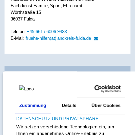
Fachdienst Familie, Sport, Ehrenamt
Wörthstraße 15
36037 Fulda
Telefon:
+49 661 / 6006 9483
E-Mail:
fruehe-hilfen(at)landkreis-fulda.de
Verantwortlich für den Inhalt
Fachstelle Frühe Hilfen Stadt Fulda
Amt für Jugend, Familie und Senioren
Zustimmung
Details
Über Cookies
Bonifatiusplatz 1+3
36037 Fulda
DATENSCHUTZ UND PRIVATSPHÄRE
Wir setzen verschiedene Technologien ein, um
Fachstelle Frühe Hilfen Landkreis Fulda
Ihnen ein angenehmes Online-Erlebnis zu
Fachdienst Familie, Sport, Ehrenamt