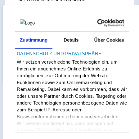
Auf allen Seiten gibt es Listen, die Elemente enthalten,
die nicht in Listen gehören. Dadurch werden die Listen
möglicherweise nicht korrekt von Hilfstechnologien
ausgegeben.
Zustimmung
Details
Über Cookies
Diese Erklärung wurde am
28.06.2026
erstellt. Die
DATENSCHUTZ UND PRIVATSPHÄRE
Erklärung wurde mithilfe der Eye-Able Technologie der
Wir setzen verschiedene Technologien ein, um
Web Inclusion GmbH
erstellt. Eye-Able Report - ein
Ihnen ein angenehmes Online-Erlebnis zu
Produkt der Web Inclusion GmbH - hat alle maschinell
ermöglichen, zur Optimierung der Website-
überprüfbaren Prüfschritte durchlaufen.
Funktionen sowie zum Onlinemarketing und
Remarketing. Dabei kann es vorkommen, dass wir
Diese Erklärung wurde zuletzt am 28.06.2026 überprüft.
oder unsere Partner durch Cookies, Targeting oder
andere Technologien personenbezogene Daten wie
zum Beispiel IP-Adresse oder
Browserinformationen erheben und verarbeiten.
Wir weisen Sie darauf hin, dass bezogen auf
Rückmeldung und Kontaktangaben
einzelne Technologien und Dienstleister eine
Verarbeitung Ihrer Daten in den USA erfolgt.